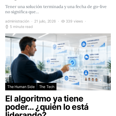
Tener una solución terminada y una fecha de go-live
no significa que…
administración
21 julio, 2026
339 views
5 minute read
The Human Side
The Tech
El algoritmo ya tiene
poder… ¿quién lo está
liderando?