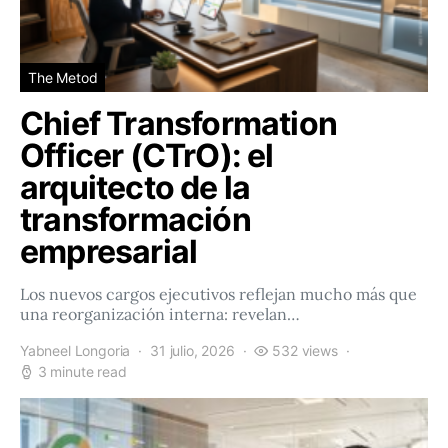
The Metod
Chief Transformation
Officer (CTrO): el
arquitecto de la
transformación
empresarial
Los nuevos cargos ejecutivos reflejan mucho más que
una reorganización interna: revelan…
Yabneel Longoria
31 julio, 2026
532 views
3 minute read