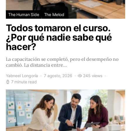
The Human Side
The Metod
Todos tomaron el curso.
¿Por qué nadie sabe qué
hacer?
La capacitación se completó, pero el desempeño no
cambió. La distancia entre…
Yabneel Longoria
7 agosto, 2026
245 views
7 minute read