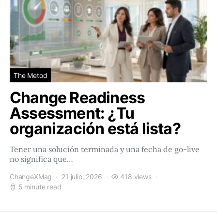
The Metod
Change Readiness
Assessment: ¿Tu
organización está lista?
Tener una solución terminada y una fecha de go-live
no significa que…
ChangeXMag
21 julio, 2026
418 views
5 minute read