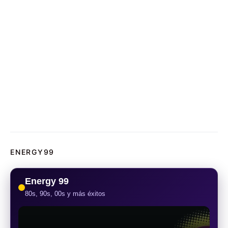
ENERGY99
Energy 99
80s, 90s, 00s y más éxitos