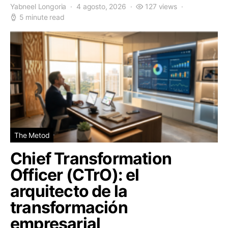
Yabneel Longoria
4 agosto, 2026
127 views
5 minute read
The Metod
Chief Transformation
Officer (CTrO): el
arquitecto de la
transformación
empresarial