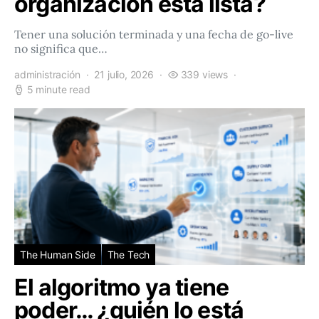
organización está lista?
Tener una solución terminada y una fecha de go-live
no significa que…
administración
21 julio, 2026
339 views
5 minute read
The Human Side
The Tech
El algoritmo ya tiene
poder… ¿quién lo está