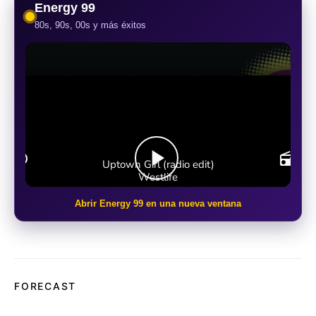
Energy 99
80s, 90s, 00s y más éxitos
Abrir Energy 99 en una nueva ventana
FORECAST