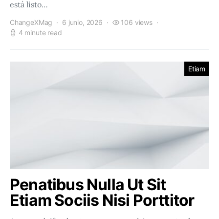
está listo…
ChangeXMag
6 junio, 2026
106 views
4 minute read
Etiam
Penatibus Nulla Ut Sit
Etiam Sociis Nisi Porttitor